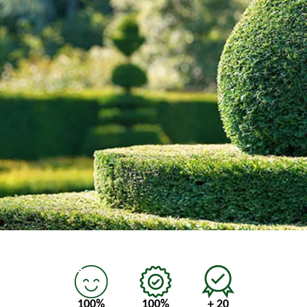
100%
100%
+ 20